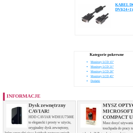
KABEL D
DVI(24+1)
Kategorie pokrewne
Monitory LCD 15"
Monitory LCD 21"
Monitory LCD 26"
Monitory LCD 45"
Dodatki
INFORMACJE
Dysk zewnętrzny
MYSZ OPTY
CAVIAR!
MICROSOF
COMPACT U
HDD CAVIAR WDH1U7500E
to elegancki i prosty w użyciu,
Masz dosyć używani
oryginalny dysk zewnętrzny,
touchpada do pracy 