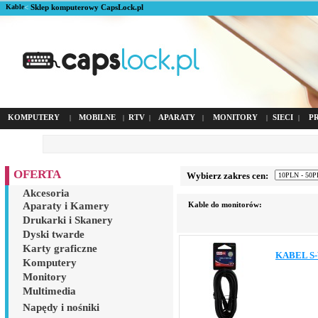
Kable
<
Sklep komputerowy CapsLock.pl
KOMPUTERY
MOBILNE
RTV
APARATY
MONITORY
SIECI
P
|
|
|
|
|
|
OFERTA
Wybierz zakres cen:
Akcesoria
Aparaty i Kamery
Kable do monitorów:
Drukarki i Skanery
Dyski twarde
Karty graficzne
KABEL S-
Komputery
Monitory
Multimedia
Napędy i nośniki