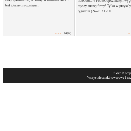
który sprawdzi się w każdych zastosowaniach.
notebooku?! Potrzebujesz małej i wyg
Jest idealnym rozwiąza...
myszy znanej firmy! Tylko w przyszł
tygodniu (24-28.XI.200...
» » »
więcej
» 
Sklep Komp
Wszystkie znaki towarowe i naz