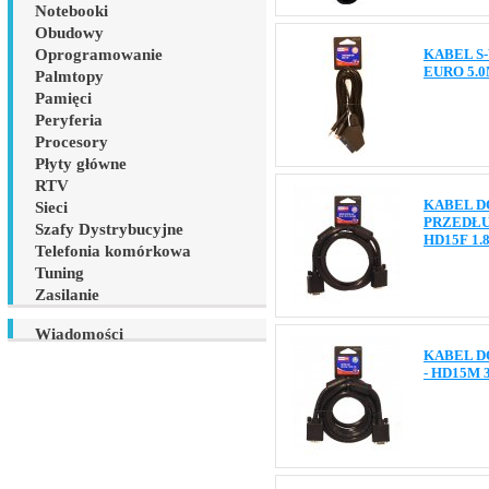
Notebooki
Obudowy
Oprogramowanie
KABEL S-
EURO 5.
Palmtopy
Pamięci
Peryferia
Procesory
Płyty główne
RTV
KABEL D
Sieci
PRZEDŁU
Szafy Dystrybucyjne
HD15F 1
Telefonia komórkowa
Tuning
Zasilanie
Wiadomości
KABEL D
- HD15M 